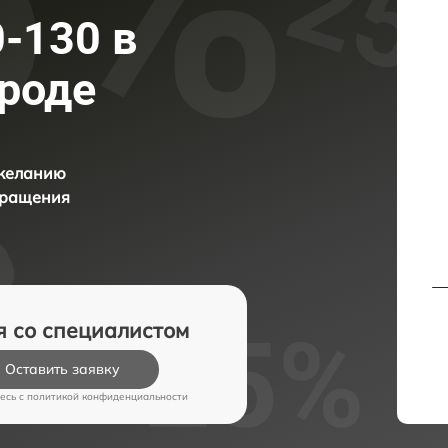
-130 в
роде
 желанию
бращения
я со специалистом
Оставить заявку
есь c
политикой конфиденциальности