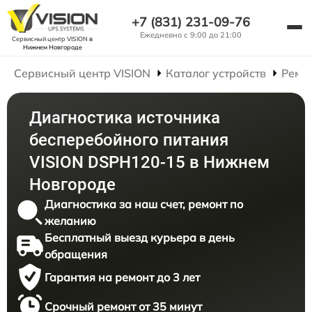
+7 (831) 231-09-76
Ежедневно с 9:00 до 21:00
Сервисный центр VISION
в
Нижнем Новгороде
Сервисный центр VISION
Каталог устройств
Ремо
Диагностика источника
бесперебойного питания
VISION DSPH120-15 в Нижнем
Новгороде
Диагностика за наш счет, ремонт по
желанию
Бесплатный выезд курьера в день
обращения
Гарантия на ремонт до 3 лет
Срочный ремонт от 35 минут