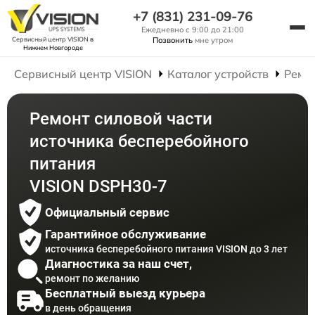
+7 (831) 231-09-76
Ежедневно с 9:00 до 21:00
Сервисный центр VISION
в
Позвонить
мне утром
Нижнем Новгороде
Сервисный центр VISION
Каталог устройств
Ремо
Ремонт силовой части
источника бесперебойного
питания
VISION DSPH30-7
Официальный сервис
Гарантийное обслуживание
источника бесперебойного питания VISION до 3 лет
Диагностика за наш счет,
ремонт по желанию
Бесплатный выезд курьера
в день обращения