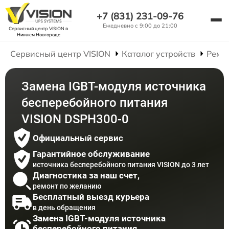
+7 (831) 231-09-76
Ежедневно с 9:00 до 21:00
Сервисный центр VISION
в
Нижнем Новгороде
Сервисный центр VISION
Каталог устройств
Ремо
Замена IGBT-модуля источника
бесперебойного питания
VISION DSPH300-0
Официальный сервис
Гарантийное обслуживание
источника бесперебойного питания VISION до 3 лет
Диагностика за наш счет,
ремонт по желанию
Бесплатный выезд курьера
в день обращения
Замена IGBT-модуля источника
бесперебойного питания