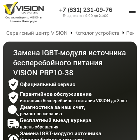
+7 (831) 231-09-76
Ежедневно с 9:00 до 21:00
Сервисный центр VISION
в
Нижнем Новгороде
Сервисный центр VISION
Каталог устройств
Ремо
Замена IGBT-модуля источника
бесперебойного питания
VISION PRP10-38
Официальный сервис
Гарантийное обслуживание
источника бесперебойного питания VISION до 3 лет
Диагностика за наш счет,
ремонт по желанию
Бесплатный выезд курьера
в день обращения
Замена IGBT-модуля источника
бесперебойного питания