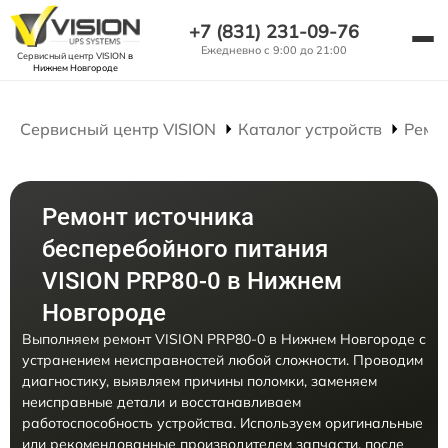
+7 (831) 231-09-76
Ежедневно с 9:00 до 21:00
Сервисный центр VISION
в
Нижнем Новгороде
Сервисный центр VISION
Каталог устройств
Ремо
Ремонт источника
бесперебойного питания
VISION PRP80-0 в Нижнем
Новгороде
Выполняем ремонт VISION PRP80-0 в Нижнем Новгороде с
устранением неисправностей любой сложности. Проводим
диагностику, выявляем причины поломки, заменяем
неисправные детали и восстанавливаем
работоспособность устройства. Используем оригинальные
или рекомендованные производителем запчасти, после